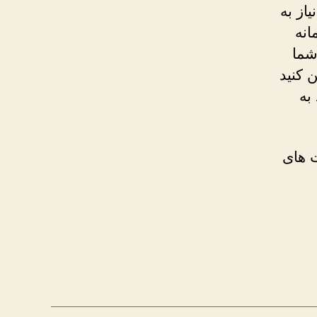
از به
حرمانه
شما
 کنید
به
ت های