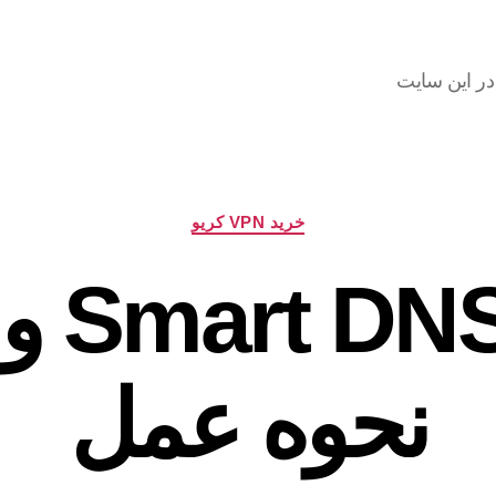
دسته‌ها
خرید VPN کریو
نحوه عمل