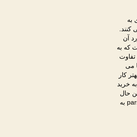
ل جدیدی به
کنند.
ورد آن
 که به
تفاوت
 می
تر کار
ازی به خرید
نید. با این حال
در صورت علاقمندی به خرید VPN و خرید کریو parsvpn.online به