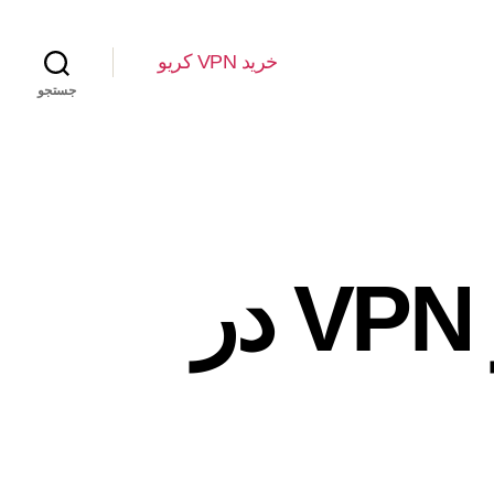
خرید VPN کریو
جستجو
مقایسه Smart DNS و VPN در