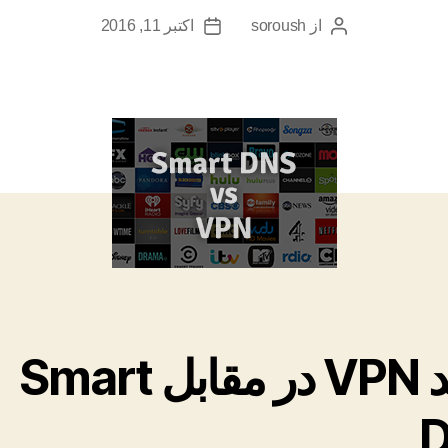
از
soroush
اکتبر 11, 2016
نویسندهٔ
تاریخ
نوشته
نوشته
خرید VPN در مقابل Smart