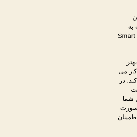
نهان
 به
طور خودکار سایت های مسدود شده را باز می کند. سرویس Smart
نظور باز کردن سایت های محدود شده Smart DNS بهتر
اده تر است و بر روی دستگاه های بیشتری از VPN کار می
ی کند. در
 ممکن است
VPN می تواند IP اتصال شما
ه صورت
طمینان