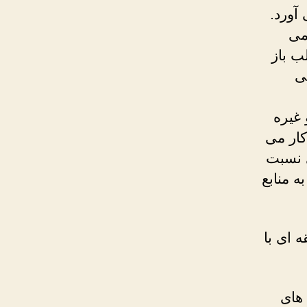
 آورد.
می
ب باز
ی
Windows, Mac, Apple TV, iOS, Xbox, PS و غیره
ه ها کار می
 تری نسبت
 نیاز به منابع
طقه ای با
 های