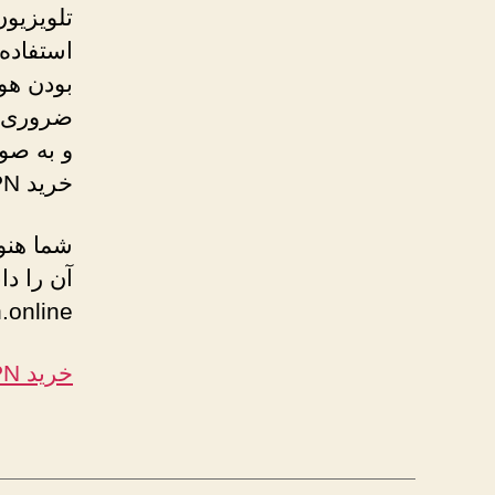
تلویزیون
بودن هو
ضروری ا
و به صو
خرید VPN فکر کنید.
شما هنوز
آن را دا
parsvpn.online 
خرید VPN و خرید کریو