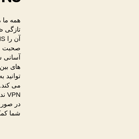
تازگی ظ
صحبت زی
آسانی س
های بین
توانید 
شما کمک