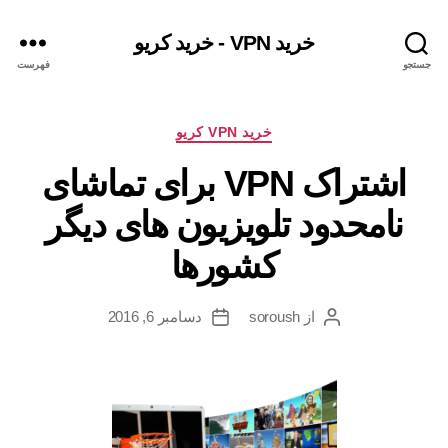
خرید VPN - خرید کریو
جستجو
فهرست
دسته‌ها
خرید VPN کریو
اشتراک VPN برای تماشای
نامحدود تلویزیون های دیگر
کشورها
از
soroush
دسامبر 6, 2016
نویسندهٔ
تاریخ
نوشته
نوشته