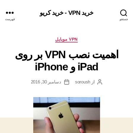
خرید VPN - خرید کریو
جستجو
فهرست
دسته‌ها
VPN موبایل
اهمیت نصب VPN بر روی
iPad و iPhone
از
soroush
دسامبر 30, 2016
نویسندهٔ
تاریخ
نوشته
نوشته