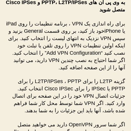
به وی پی ان های
L2TP/IPSes
،
PPTP
و
Cisco IPSes
متصل شوید
برای راه اندازی یک VPN ، برنامه تنظیمات را روی iPad
یا iPhoneخود باز کنید، بر روی قسمت General بزنید و
سپس VPN نزدیک به انتهای لیست را انتخاب کنید. برای
اینکه اولین تنظیمات VPN را روی تلفن یا تبلت خود
نصب کنید “Add VPN Configuration” را انتخاب کنید.
اگر شما احتیاج به نصب چندین VPN دارید، می توانید
آنها را از این صفحه اضافه کنید.
گزینه L2TP را برای L2TP/IPSes ، PPTP را برای
PPTP یا IPSec را برای Cisco IPSec انتخاب کنید.
جزئیات اتصال VPN خود را در این صفحه برای اتصال
وارد کنید. اگر VPN شما توسط محل کار شما فراهم
شده باشد، آنها باید این جزئیات را به شما بدهند.
اگر شما سرور OpenVPN دارید می خواهید متصل