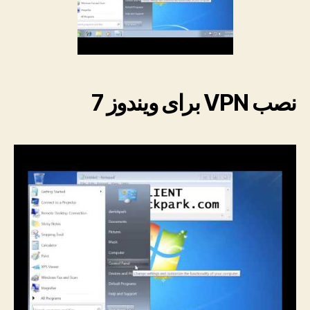
نصب VPN برای ویندوز 7