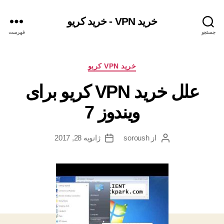
خرید VPN - خرید کریو
جستجو
فهرست
دسته‌ها
خرید VPN کریو
علل خرید VPN کریو برای
ویندوز 7
از
soroush
ژانویه 28, 2017
نویسندهٔ
تاریخ
نوشته
نوشته