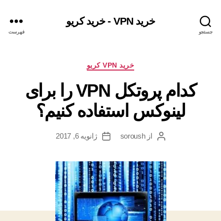
خرید VPN - خرید کریو
جستجو
فهرست
دسته‌ها
خرید VPN کریو
کدام پروتکل VPN را برای
لینوکس استفاده کنیم؟
از
soroush
ژانویه 6, 2017
نویسندهٔ
تاریخ
نوشته
نوشته