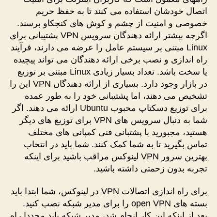
اتصال خودشان استفاده می کنند تا به حفظ حریم
خصوصی و امنیت از چشم و کوش های کنجکاو برسند.
اگرچه بیشتر ارائه دهندگان سرویس VPN پشتیبانی برای
Linux مبتنی بر سیستم عامل را عرضه می دارند، فرآیند
راه اندازی و نصب برخی ارائه دهندگان می تواند پیچیده
یا سخت باشد. تعداد بسیار زیادی Linux مبتنی بر توزیع
در بازار وجود دارد. بسیاری از ارائه دهندگان VPN این را
تشخیص می دهند، اما پشتیبانی خود را به طور عمده
برای توزیع دسکتاپ محبوب Ubuntu ارائه می دهند. اگر
شما به دنبال سرویس های VPN برای توزیع های دیگر
هستید، مجبورید با پشتبانی فنی کمپانی های مختلف
تماس بگیرید تا به شما کمک کنند. شما باید در انتخاب
بهترین سرور VPN لینوکس مراقب باشید برای اینکه
تجربه بدون زحمتی داشته باشید.
برای راه اندازی اتصالات VPN در لینوکس، شما ابتدا باید
بسته های open VPN را برای مدیر شبکه نصب کنید.
بعد از اینکه این کار انجام شد، مدیر شبکه باید مجددا راه